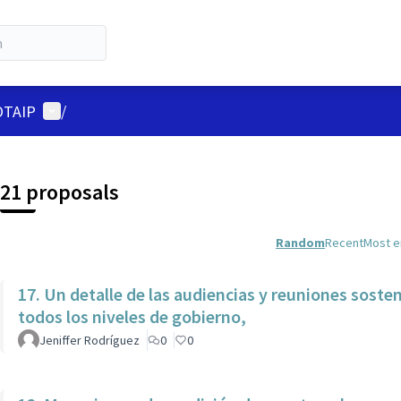
User menu
LOTAIP
/
21 proposals
Random
Recent
Most 
17. Un detalle de las audiencias y reuniones soste
todos los niveles de gobierno,
Jeniffer Rodríguez
0
0