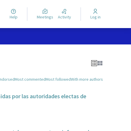
Help
Meetings
Activity
Log in
endorsed
Most commented
Most followed
With more authors
nidas por las autoridades electas de