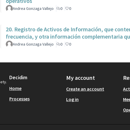
operativos
Andrea Gonzaga Vallejo
0
0
20. Registro de Activos de Información, que conte
frecuencia, y otra información complementaria que
Andrea Gonzaga Vallejo
0
0
Decidim
My account
Re
iety.
Home
Create an account
Act
Processes
Log in
Mee
Op