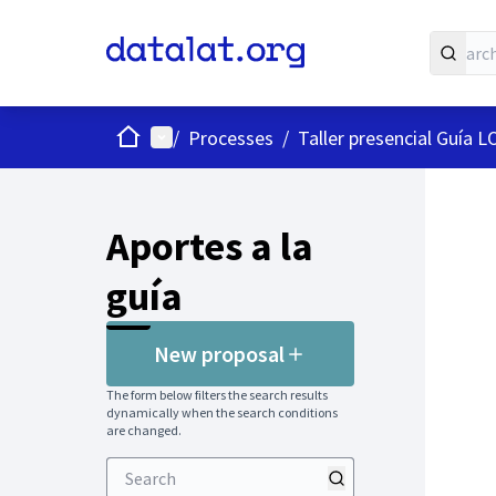
Home
Main menu
/
Processes
/
Taller presencial Guía 
Aportes a la
guía
New proposal
The form below filters the search results
dynamically when the search conditions
are changed.