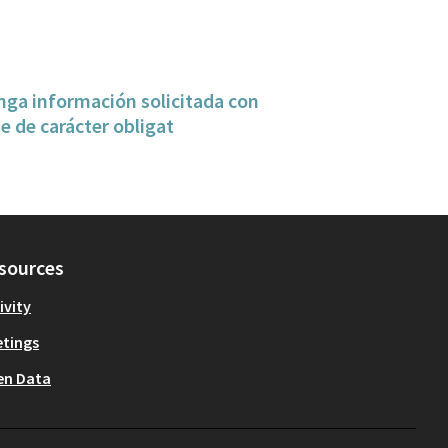
nga información solicitada con
 de carácter obligat
sources
ivity
tings
en Data