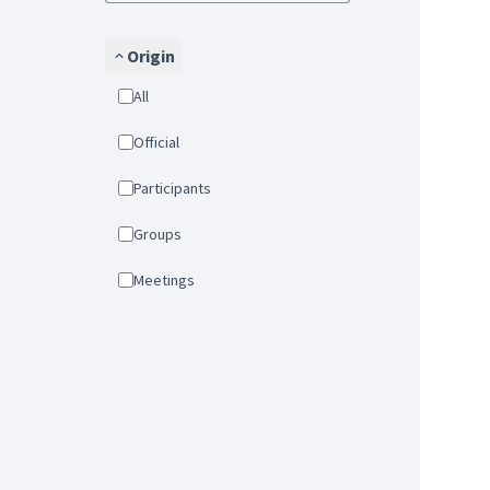
Origin
All
Official
Participants
Groups
Meetings