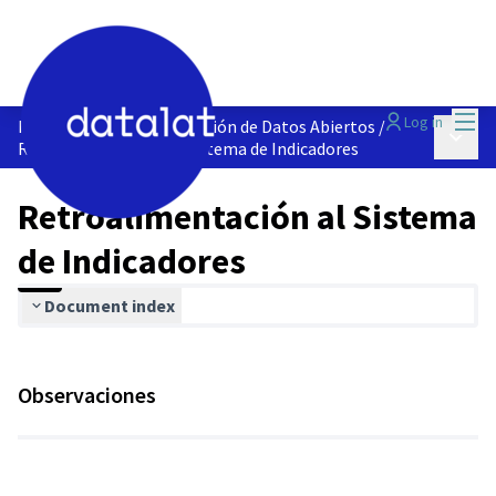
Mai
Log in
Indicadores Implementación de Datos Abiertos
/
Main 
Retroalimentación al Sistema de Indicadores
Retroalimentación al Sistema
de Indicadores
Document index
Observaciones